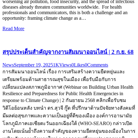
worsening air pollution, food insecurity, and the spread of infectious
diseases already threaten communities worldwide. For health
professionals and communicators, this is both a challenge and an
opportunity: framing climate change as a…
Read More
สรุปประเด็นสำคัญจากงานสัมมนาออนไลน์ | 2 ก.ย. 68
News
September 19, 2025
1K
Views
0
Likes
0
Comments
การสัมมนาออนไลน์ เรื่อง การเสริมสร้างความยืดหยุ่นและ
เตรียมพร้อมด้านสาธารณสุขในเมือง เพื่อรับมือกับการ
เปลี่ยนแปลงสภาพภูมิอากาศ (Webinar on Building Urban Health
Resilience and Preparedness for Public Health Emergencies in
response to Climate Change) | 2 กันยายน 2568 คลิกเพื่อรับชม
วิดีโอย้อนหลัง บทนำ ดร.สุวจี กู๊ด ที่ปรึกษาด้านปัจจัยทางสังคมที่
มีผลต่อสุขภาพและความเป็นอยู่ที่ดีของเมือง องค์การอานามัย
โลกภูมิภาคเอเชียตะวันออกเฉียงใต้ (WHO-SEARO) กล่าวเปิด
งานโดยเน้นย้ำถึงความสำคัญของความยืดหยุ่นของเมืองในการ