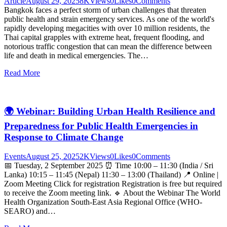
Article
August 29, 2025
8K
Views
0
Likes
0
Comments
Bangkok faces a perfect storm of urban challenges that threaten
public health and strain emergency services. As one of the world's
rapidly developing megacities with over 10 million residents, the
Thai capital grapples with extreme heat, frequent flooding, and
notorious traffic congestion that can mean the difference between
life and death in medical emergencies. The…
Read More
🌍 Webinar: Building Urban Health Resilience and
Preparedness for Public Health Emergencies in
Response to Climate Change
Events
August 25, 2025
2K
Views
0
Likes
0
Comments
📅 Tuesday, 2 September 2025 ⏰ Time 10:00 – 11:30 (India / Sri
Lanka) 10:15 – 11:45 (Nepal) 11:30 – 13:00 (Thailand) 📍 Online |
Zoom Meeting Click for registration Registration is free but required
to receive the Zoom meeting link. 🔹 About the Webinar The World
Health Organization South-East Asia Regional Office (WHO-
SEARO) and…