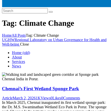
Tag: Climate Change
Home
All Posts
Tag: Climate Change
UGHW
Regional Laboratory on Urban Governance for Health and
Well-being
Close
Home (old)
About
Services
News
Chennai’s First Wetland Sponge Park
Article
March 2, 2026
1K
Views
0
Likes
0
Comments
In March 2025, Chennai inaugurated its first wetland sponge park:
the Dr. M.S. Swaminathan Wetland Eco Park in Porur. The sponge