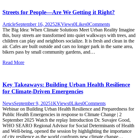
Streets for People—Are We Getting it Right?
Article
September 16, 2025
2K
Views
0
Likes
0
Comments
The Big Idea: When Climate Solutions Meet Urban Reality Imagine
this, busy streets are transformed into quiet walkways with trees, and
children can play and neighbors socialize. It is fresh and clean in the
air. Cafes are built outside and cars no longer park in the same area,
bikers pass by small community gardens, and…
Read More
Key Takeaways: Building Urban Health Resilience
for Climate-Driven Emergencies
News
September 9, 2025
1K
Views
0
Likes
0
Comments
Webinar on Building Urban Health Resilience and Preparedness for
Public Health Emergencies in response to Climate Change | 2
September 2025 Watch the replay Introduction Dr. Suvajee Good,
WHO SEARO Regional Advisor for Social Determinants of Health
and Well-being, opened the session by highlighting the importance
of city resilience as the world confronts new climate change…