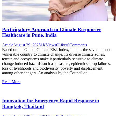
Participatory Approach to Climate-Responsive
Healthcare in Pune, India
Article
August 29, 2025
1K
Views
0
Likes
0
Comments
Based on the Global Climate Risk Index, India is the seventh most
vulnerable country to climate change. Its diverse climate zones,
terrain and ecosystems make it particularly sensitive to climate
change-induced hazards such as disasters, epidemics, crop failures,
loss of livelihoods and biodiversity, poverty and displacement,
among other dangers. An analysis by the Council on…
Read More
Innovation for Emergency Rapid Response in
Bangkok, Thailand