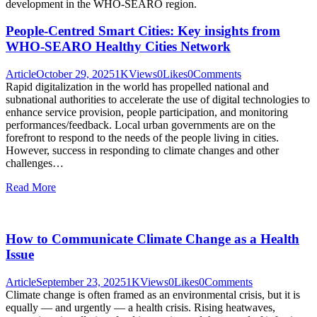
People-Centred Smart Cities: Key insights from
WHO-SEARO Healthy Cities Network
Article
October 29, 2025
1K
Views
0
Likes
0
Comments
Rapid digitalization in the world has propelled national and
subnational authorities to accelerate the use of digital technologies to
enhance service provision, people participation, and monitoring
performances/feedback. Local urban governments are on the
forefront to respond to the needs of the people living in cities.
However, success in responding to climate changes and other
challenges…
Read More
How to Communicate Climate Change as a Health
Issue
Article
September 23, 2025
1K
Views
0
Likes
0
Comments
Climate change is often framed as an environmental crisis, but it is
equally — and urgently — a health crisis. Rising heatwaves,